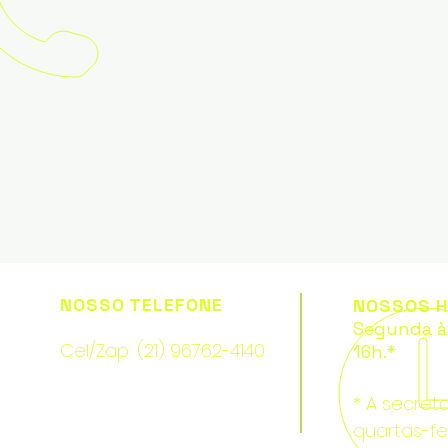
NOSSO TELEFONE
NOSSOS H
Segunda à 
Cel/Zap: (21) 96762-4140
16h.*
* A secret
quartas-fe