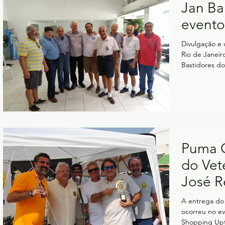
Jan Ba
evento
Divulgação e
Rio de Janeir
Bastidores do
era...
Puma C
do Vet
José 
A entrega do
ocorreu no e
Shopping Upto