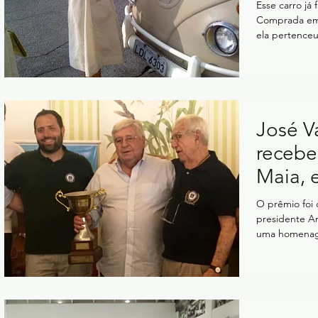
Esse carro já 
Comprada em 
ela pertenceu 
José V
recebe
Maia, 
Itanha
O prêmio foi cr
presidente A
uma homenage
que...