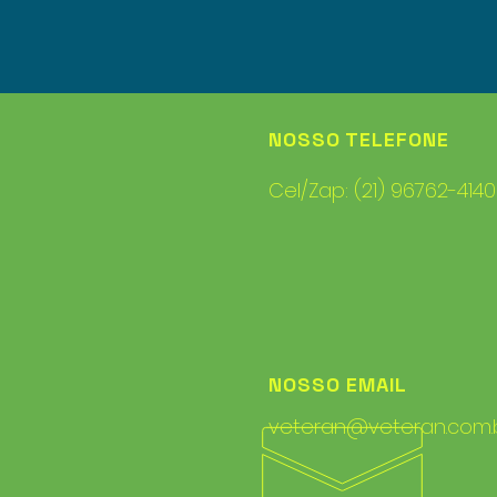
NOSSO TELEFONE
Cel/Zap: (21) 96762-4140
NOSSO EMAIL
veteran@veteran.com.