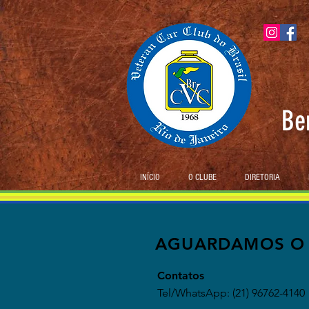
Be
INÍCIO
O CLUBE
DIRETORIA
AGUARDAMOS O 
Contatos
Tel/WhatsApp: (21) 96762-4140
Telefone