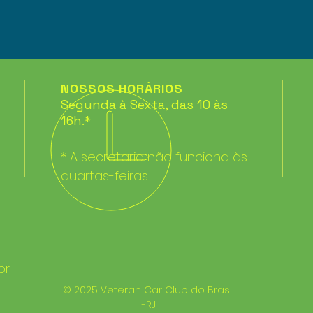
NOSSOS HORÁRIOS
Segunda à Sexta, das 10 às
16h.*
* A secretaria não funciona às
quartas-feiras
br
© 2025 Veteran Car Club do Brasil
-RJ