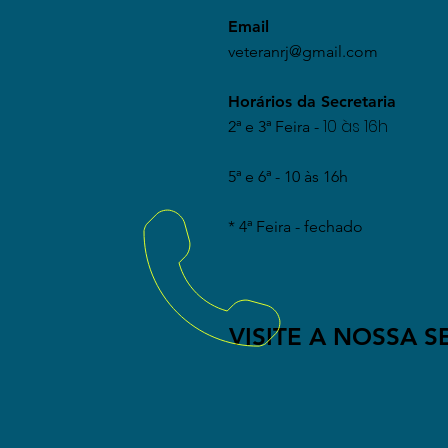
(21) 3884-5877
Email
(21) 0000-0000
veteranrj@gmail.com
Email
Horários da Secretaria
veteran@vetera
10 às 16h
2ª e 3ª Feira -
Horários da Sec
5ª e 6ª -
10 às 16h
Segunda à Sext
10 às 16h
* 4ª Feira - fechado
* Não funciona
quartas-feiras
VISITE A NOSSA S
Rua Magal