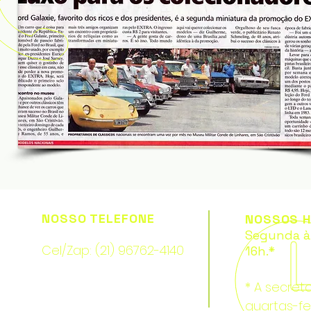
NOSSO TELEFONE
NOSSOS H
Segunda à 
Cel/Zap: (21) 96762-4140
16h.*
* A secret
quartas-fe